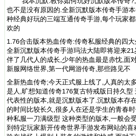
我本沉默:教你如何玩好沉默版本传奇?,
也不是没有原因的.全新沉默版本传奇手游
种经典好玩的三端互通传奇手游,每个玩家
欢的
1.76合击版本热血传奇:
传奇私服
经典的四大
全新沉默版本传奇手游玛法大陆即将迎来21
伴了几代人的成长,少年的热血最是赤忱,面对繁
新服网络世界,第一代网游传奇,那些路见不
全新热血传奇;今天正式服上线了,人真的太
是人,旷想知道传奇176复古特戒版日持久型
代表性的版本,就是沉默版本了.沉默版本存在
的时间比较长久,很多人在还是学生的青春
种私服一刀满级型 这种类型的版本,一般会受
到特定玩家
新开传奇世界手游发布网站
的喜