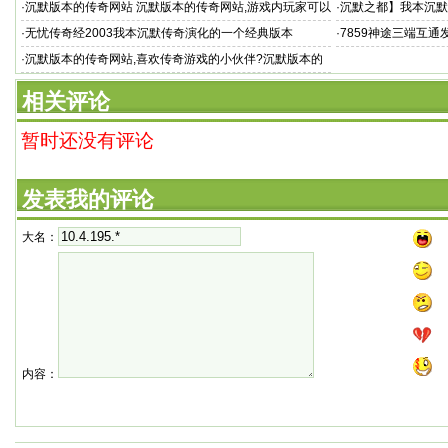
·
沉默版本的传奇网站 沉默版本的传奇网站,游戏内玩家可以
·
沉默之都】我本沉默
组建
·
无忧传奇经2003我本沉默传奇演化的一个经典版本
·
7859神途三端互通
本传
·
沉默版本的传奇网站,喜欢传奇游戏的小伙伴?沉默版本的
传奇网站
相关评论
暂时还没有评论
发表我的评论
大名：
内容：