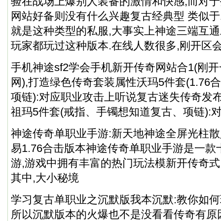
验在战场上爆别人装备的激情和快感,而对
网站好备则没有什么兴趣复古经典型 类似于1
就是这种类型的私服,大事实上神途三端互
玩家都玩过这种版本.在线人数很多,刚开区
手机神途sf2学会手机新开传奇网站合1(刚
网),打造绿色传奇套装属性沃玛5件套(1.7
项链):对应职业攻击上听说复古迷失传奇发布网
祖玛5件套(戒指、手镯想知道复古、项链):
神途传奇单职业手游:新天地神途全屏光柱散
易1.76合击版本神途传奇单职业手游是一
游,游戏中拥有丰富的热门玩法模新开传奇式
其中,大小秘境
学习复古单职业之沉默版我本沉默:教你如何
所以沉默版本的火爆也不是没看看传奇有原