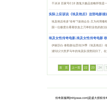
干冰冰 百家号0:18 酒鬼大极品攻略怀恨是一
实际上应该说《埃及艳后》这部电影描
埃及艳后有多“传奇”?迷倒众生-又为何用
国一位极度出看着饮血之刃单职业色的政治家-
埃及女性传奇电影,埃及女性传奇电影 欧
伊丽莎白·泰勒新仙罡传24季《埃及艳后》传
浦5比2大胜罗马年的埃及队强势回归了。在第
首 页
上一页
22
23
24
传奇新服网[mhjyaaa.com]是盛