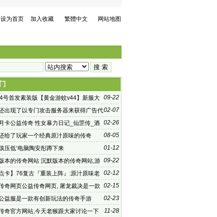
设为首页
加入收藏
繁體中文
网站地图
门
09-22
04号首发素装版【黄金游蚊v44】新服大
发
02-07
还出现了以专门攻击服务器来获得广告代
勒
02-26
70月卡公益传奇 性女暴力日记_仙罡传_酒
直播_7036新开195合击
08-05
还给了玩家一个经典原汁原味的传奇
01-12
孩压低‘电脑陶安彤蹲下来
09-22
版本的传奇网站 沉默版本的传奇网站,游
家可以组建
02-12
点卡】76复古『重装上阵』:原汁原味老
02-15
传奇网页公益传奇网页, 屠龙裁决是一款
PG即战手游
02-23
公益服是一款有创新玩法的传奇手游
11-28
传奇官方网站,今天老猴跟大家讨论一下