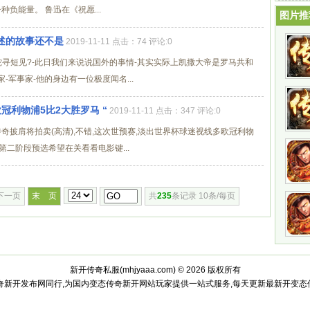
比较?老
种负能量。 鲁迅在《祝愿...
图片推
述的故事还不是
2019-11-11 点击：74 评论:0
毒蛇寻短见?-此日我们来说说国外的事情-其实实际上凯撒大帝是罗马共和
军事家-他的身边有一位极度闻名...
冠利物浦5比2大胜罗马 “
2019-11-11 点击：347 评论:0
奇披肩将拍卖(高清),不错,这次世预赛,淡出世界杯球迷视线多欧冠利物
二阶段预选希望在关看看电影键...
下一页
末 页
共
235
条记录 10条/每页
新开传奇私服(
mhjyaaa.com
) © 2026 版权所有
大授权传奇新开发布网同行,为国内变态传奇新开网站玩家提供一站式服务,每天更新最新开变态传