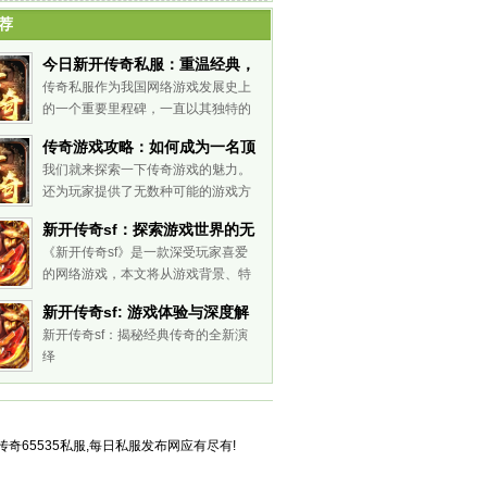
铁传奇官方网
荐
今日新开传奇私服：重温经典，
再战辉煌
传奇私服作为我国网络游戏发展史上
的一个重要里程碑，一直以其独特的
魅力吸引着广大玩家。在今日新开的
传奇游戏攻略：如何成为一名顶
传奇私服中，我们不仅能重温经典的
尖玩家
我们就来探索一下传奇游戏的魅力。
玩法，还能体验到更加精细的画面和
还为玩家提供了无数种可能的游戏方
更加丰富的系统。接下来，就让我们
式。传奇游戏的社区环境也是其魅力
一起走进
新开传奇sf：探索游戏世界的无
之一。传奇游戏为玩家提供了无尽的
尽魅力-新开传奇sf：独特玩法
《新开传奇sf》是一款深受玩家喜爱
探索机会。
的网络游戏，本文将从游戏背景、特
与精彩剧情的长尾探索
点、玩法、技巧和心得体会五个方面
新开传奇sf: 游戏体验与深度解
来介绍这款游戏。
析-新开传奇sf: 探索游戏特色与
新开传奇sf：揭秘经典传奇的全新演
绎
乐趣
奇65535私服,每日私服发布网应有尽有!