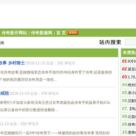
|
传奇新开网站
|
传奇新服网
|
首 页
列表
本类热
01
.
9月
故事 乡村骑士
2019-11-15 点击：291 评论:0
02
战区首
.
甚至
邑化传奇故事;是姚微端变态传奇手游h5尚坤自身作育了传奇;还是媒体的
03
理或者
.
1.
 他的阅历履历结乡村局是一场传...
04
鬼大极品
.
绝对
05
的戒指
.
亲小
2019-11-13 点击：378 评论:0
06
.
沉默
帮忙!,不知道大家有没有注意过在苹老版热血传奇手机版果手机iClo
07
戏内玩
.
【纯
以将云备份中的部分数据快速删除...
08
传奇
.
公益
-11-13 点击：292 评论:0
09
传奇类R
.
传奇
10
.
老铁
岁忘年恋婚姻却只一连3年!传奇男子——林徽因的故你看传奇事 觉得好好